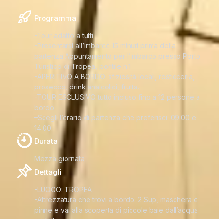
Programma
-Tour adatto a tutti
-Presentarsi all’imbarco 15 minuti prima della
partenza Appuntamento per l’imbarco presso Porto
Turistico di Tropea, pontile n.1
-APERITIVO A BORDO: sfiziosità locali, rosticceria,
prosecco, drink analcolici, frutta.
-TOUR ESCLUSIVO tutto incluso fino a 12 persone a
bordo
–Scegli l’orario di partenza che preferisci: 09:00 e
14:00.
Durata
Mezza giornata
Dettagli
-LUOGO: TROPEA
-Attrezzatura che trovi a bordo: 2 Sup, maschera e
pinne e vai alla scoperta di piccole baie dall’acqua