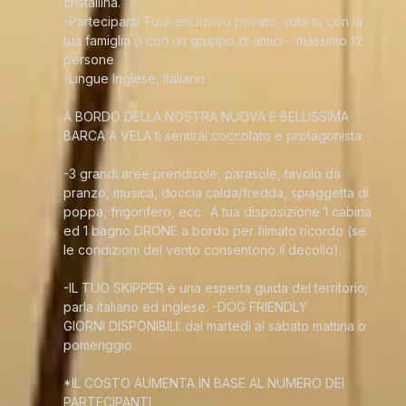
cristallina.
-Partecipanti Tour esclusivo privato; solo tu con la
tua famiglia o con un gruppo di amici – massimo 12
persone
-Lingue Inglese, Italiano
A BORDO DELLA NOSTRA NUOVA E BELLISSIMA
BARCA A VELA ti sentirai coccolato e protagonista.
-3 grandi aree prendisole, parasole, tavolo da
pranzo, musica, doccia calda/fredda, spiaggetta di
poppa, frigorifero, ecc.. A tua disposizione 1 cabina
ed 1 bagno DRONE a bordo per filmato ricordo (se
le condizioni del vento consentono il decollo).
-IL TUO SKIPPER è una esperta guida del territorio;
parla italiano ed inglese. -DOG FRIENDLY
GIORNI DISPONIBILI: dal martedì al sabato mattina o
pomeriggio
*IL COSTO AUMENTA IN BASE AL NUMERO DEI
PARTECIPANTI