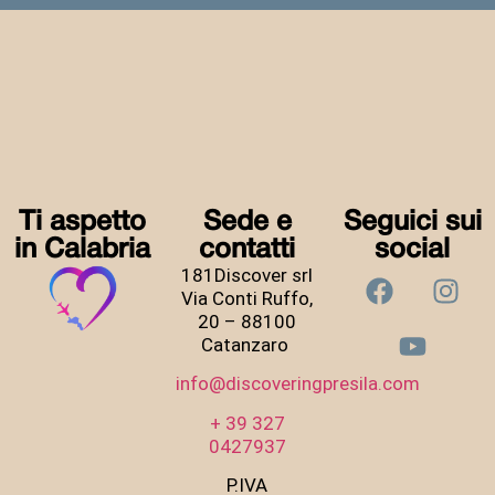
Ti aspetto
Sede e
Seguici sui
in Calabria
contatti
social
181Discover srl
Via Conti Ruffo,
20 – 88100
Catanzaro
info@discoveringpresila.com
+
39 327
0427937
P.IVA