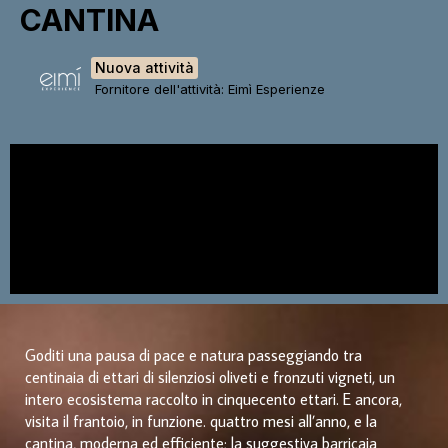
CANTINA
Nuova attività
Fornitore dell'attività: Eimì Esperienze
Goditi una pausa di pace e natura passeggiando tra
centinaia di ettari di silenziosi oliveti e fronzuti vigneti, un
intero ecosistema raccolto in cinquecento ettari. E ancora,
visita il frantoio, in funzione. quattro mesi all’anno, e la
cantina, moderna ed efficiente; la suggestiva barricaia