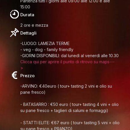
Partenza tutti i giorni alle 09:00 alle 12:00 e alle
15:00
Durata
2 ore e mezza
Dettagli
-LUOGO: LAMEZIA TERME
- veg - dog - family friendly
-GIORNI DISPONIBILI: dal lunedì al venerdì alle 10.30
Clicca qui per aprire il punto di ritrovo su maps---
>
Prezzo
-ARVINO: €40euro ( tour+ tasting 2 vini e olio su
pane fresco)
- BATASARRO : €50 euro ( tour+ tasting 4 vini + olio
su pane fresco + taglieri di salumi e formaggi)
- STATTI ELITE: €67 euro ( tour+ tasting 5 vini + olio
su pane fresco + PRANZO)